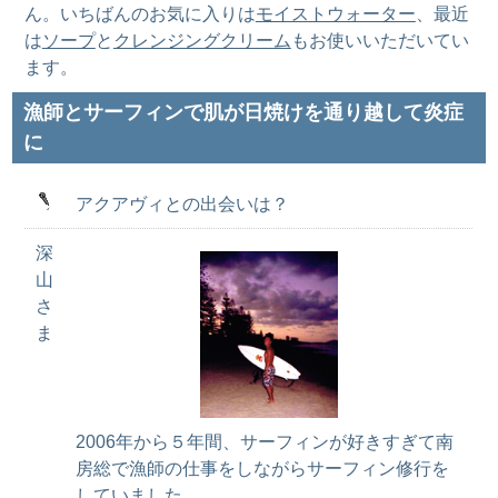
ん。いちばんのお気に入りは
モイストウォーター
、最近
は
ソープ
と
クレンジングクリーム
もお使いいただいてい
ます。
漁師とサーフィンで肌が日焼けを通り越して炎症
に
アクアヴィとの出会いは？
深
山
さ
ま
2006年から５年間、サーフィンが好きすぎて南
房総で漁師の仕事をしながらサーフィン修行を
していました。