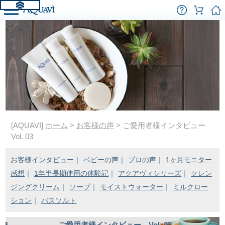
[AQUAVI]
ホーム
>
お客様の声
> ご愛用者様インタビュー
Vol. 03
お客様インタビュー
｜
ベビーの声
｜
プロの声
｜
1ヶ月モニター
感想
｜
1年半長期使用の体験記
｜
アクアヴィシリーズ
｜
クレン
ジングクリーム
｜
ソープ
｜
モイストウォーター
｜
ミルクロー
ション
｜
バスソルト
ご愛用者様インタビュー Vol. 03