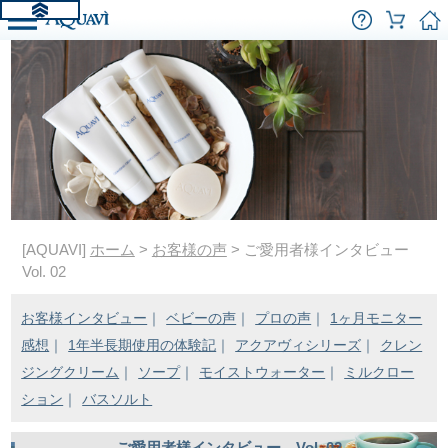
[AQUAVI]
ホーム
>
お客様の声
> ご愛用者様インタビュー
Vol. 02
お客様インタビュー
｜
ベビーの声
｜
プロの声
｜
1ヶ月モニター
感想
｜
1年半長期使用の体験記
｜
アクアヴィシリーズ
｜
クレン
ジングクリーム
｜
ソープ
｜
モイストウォーター
｜
ミルクロー
ション
｜
バスソルト
ご愛用者様インタビュー Vol. 02