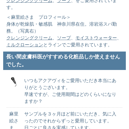
クレンジングクリーム
、
ソープ
、をご愛用されていま
す。
＜麻里絵さま プロフィール＞
身体が乾燥肌・敏感肌 神奈川県在住。溶岩浴スパ勤
務。（写真右）
クレンジングクリーム
、
ソープ
、
モイストウォーター
、
ミルクローション
とラインでご愛用されています。
長い間皮膚科医がすすめる化粧品しか使えません
でした。
いつもアクアヴィをご愛用いただき本当にあ
りがとうございます。
早速ですが、ご使用期間はどのくらいになり
ますか？
麻里
サンプルを３ヶ月ほど前にいただき、気に入
絵さ
ったのでそれからずっと愛用しています。
ま
日ごとに良さを実感しています。