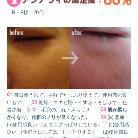
R・F様 20代
毎日使うので、手軽でたっぷり使えて、使用感の良
いもの
乾燥・ニキビ跡・くすみ・そばかす・色
素沈着・クマ・毛穴の汚れ・ざらつき
肌が柔ら
かくなり、化粧のノリが良くなった。
(a) 普通
(b)使用感良い （とてもさっぱりしている） (c)使用感
良い （化粧水にしては、しっとりする） (d)使用感良