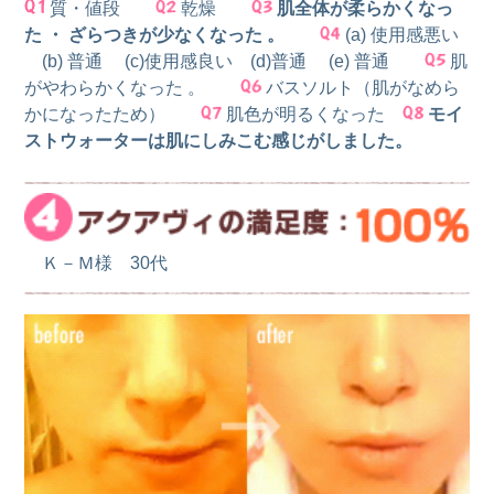
質・値段
乾燥
肌全体が柔らかくなっ
た ・ ざらつきが少なくなった 。
(a) 使用感悪い
(b) 普通 (c)使用感良い (d)普通 (e) 普通
肌
がやわらかくなった 。
バスソルト（肌がなめら
かになったため）
肌色が明るくなった
モイ
ストウォーターは肌にしみこむ感じがしました。
Ｋ－Ｍ様 30代