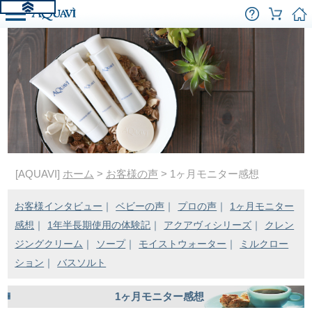
[AQUAVI]
ホーム
>
お客様の声
> 1ヶ月モニター感想
お客様インタビュー
｜
ベビーの声
｜
プロの声
｜
1ヶ月モニター
感想
｜
1年半長期使用の体験記
｜
アクアヴィシリーズ
｜
クレン
ジングクリーム
｜
ソープ
｜
モイストウォーター
｜
ミルクロー
ション
｜
バスソルト
1ヶ月モニター感想